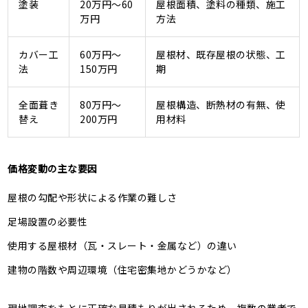
塗装
20万円～60
屋根面積、塗料の種類、施工
万円
方法
カバー工
60万円～
屋根材、既存屋根の状態、工
法
150万円
期
全面葺き
80万円～
屋根構造、断熱材の有無、使
替え
200万円
用材料
価格変動の主な要因
屋根の勾配や形状による作業の難しさ
足場設置の必要性
使用する屋根材（瓦・スレート・金属など）の違い
建物の階数や周辺環境（住宅密集地かどうかなど）
現地調査をもとに正確な見積もりが出されるため、複数の業者で