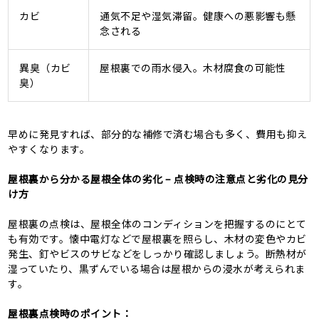
カビ
通気不足や湿気滞留。健康への悪影響も懸
念される
異臭（カビ
屋根裏での雨水侵入。木材腐食の可能性
臭）
早めに発見すれば、部分的な補修で済む場合も多く、費用も抑え
やすくなります。
屋根裏から分かる屋根全体の劣化 – 点検時の注意点と劣化の見分
け方
屋根裏の点検は、屋根全体のコンディションを把握するのにとて
も有効です。懐中電灯などで屋根裏を照らし、木材の変色やカビ
発生、釘やビスのサビなどをしっかり確認しましょう。断熱材が
湿っていたり、黒ずんでいる場合は屋根からの浸水が考えられま
す。
屋根裏点検時のポイント：