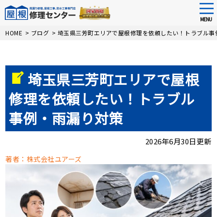
tog
nav
MENU
Skip
HOME
>
ブログ
>
埼玉県三芳町エリアで屋根修理を依頼したい！トラブル事
to
main
content
埼玉県三芳町エリアで屋根
修理を依頼したい！トラブル
事例・雨漏り対策
2026年6月30日更新
著者：株式会社ユアーズ