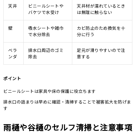
天井
ビニールシートや
天井材が濡れているとき
バケツで水受け
は無理に触らない
壁
吸水シートや雑巾
カビ防止のため換気を十
で水分除去
分に行う
ベラ
排水口周辺のゴミ
足元が滑りやすいので注
ンダ
除去
意する
ポイント
ビニールシートは家具や床の保護に役立ちます
排水口の詰まりは早めに確認・清掃することで被害拡大を防げま
す
雨樋や谷樋のセルフ清掃と注意事項