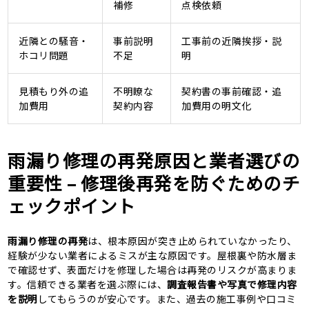
補修
点検依頼
近隣との騒音・
事前説明
工事前の近隣挨拶・説
ホコリ問題
不足
明
見積もり外の追
不明瞭な
契約書の事前確認・追
加費用
契約内容
加費用の明文化
雨漏り修理の再発原因と業者選びの
重要性 – 修理後再発を防ぐためのチ
ェックポイント
雨漏り修理の再発
は、根本原因が突き止められていなかったり、
経験が少ない業者によるミスが主な原因です。屋根裏や防水層ま
で確認せず、表面だけを修理した場合は再発のリスクが高まりま
す。信頼できる業者を選ぶ際には、
調査報告書や写真で修理内容
を説明
してもらうのが安心です。また、過去の施工事例や口コミ