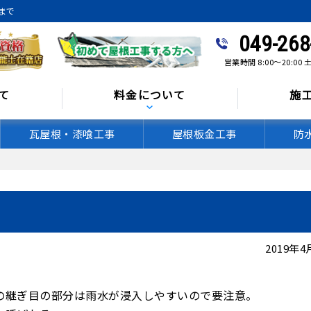
まで
049-268
営業時間 8:00〜20:0
て
料金について
施
瓦屋根・漆喰工事
屋根板金工事
防
2019年
の継ぎ目の部分は雨水が浸入しやすいので要注意。