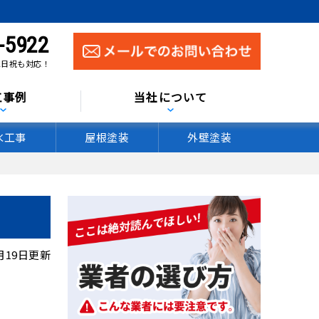
-5922
0 土日祝も対応！
工事例
当社について
水工事
屋根塗装
外壁塗装
4月19日更新