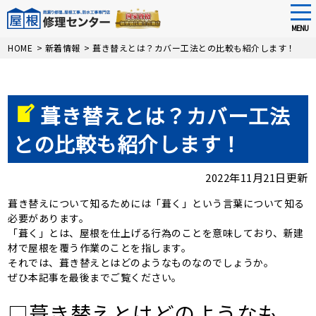
tog
nav
MENU
Skip
HOME
>
新着情報
>
葺き替えとは？カバー工法との比較も紹介します！
to
main
content
葺き替えとは？カバー工法
との比較も紹介します！
2022年11月21日更新
葺き替えについて知るためには「葺く」という言葉について知る
必要があります。
「葺く」とは、屋根を仕上げる行為のことを意味しており、新建
材で屋根を覆う作業のことを指します。
それでは、葺き替えとはどのようなものなのでしょうか。
ぜひ本記事を最後までご覧ください。
□葺き替えとはどのようなも