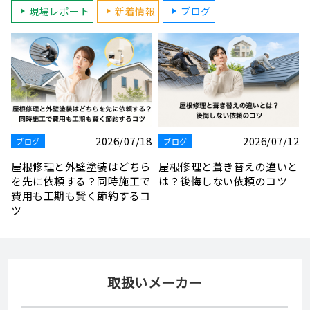
現場レポート
新着情報
ブログ
2
2026/08/06
2026/07/30
ブログ
ブログ
と
板金屋の屋根修理で安心解
志木市で屋根修理を依頼した
決！症状別対策や費用相場を
い！失敗しない工法選びと見
わかりやすく解説
積もりのコツ
取扱いメーカー