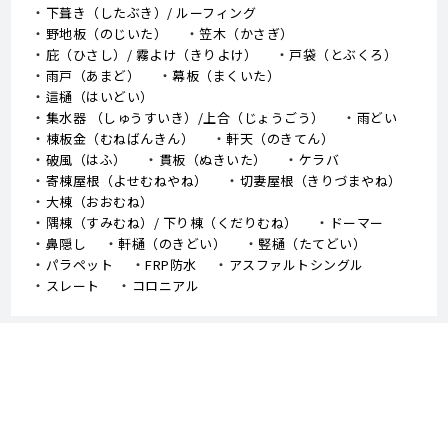
下葺き（したぶき）/ ルーフィング
野地板（のじいた）
笠木（かさぎ）
庇（ひさし）/ 霧よけ（きりよけ）
戸袋（とぶくろ）
雨戸（あまど）
幕板（まくいた）
這樋（はいどい）
集水器 （しゅうすいき）/上合（じょうごう）
雨どい
棟板金（むねばんきん）
軒天（のきてん）
破風（はふ）
貫板（ぬきいた）
ケラバ
寄棟屋根（よせむねやね）
切妻屋根（きりづまやね）
大棟（おおむね）
隅棟（すみむね）/ 下り棟（くだりむね）
ドーマー
鼻隠し
軒樋（のきどい）
竪樋（たてどい）
パラペット
FRP防水
アスファルトシングル
スレート
コロニアル