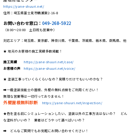
https://yane-shuuri.net/
住所：埼玉県富士見市鶴瀬東2-16-8
お問い合わせ窓口：
049-268-5922
（8:00〜20:00 土日祝も営業中）
対応エリア：埼玉県、東京都、神奈川県、千葉県、茨城県、栃木県、群馬県、他
★ 地元のお客様の施工実績多数掲載！
施工実績
https://yane-shuuri.net/case/
お客様の声
https://yane-shuuri.net/voice/
★ 塗装工事っていくらくらいなの？見積りだけでもいいのかな？
➡一級塗装技能士の屋根、外壁の無料点検をご利用ください！
無理な営業等は一切行っておりません！
外壁屋根無料診断
https://yane-shuuri.net/inspection/
★色を塗る前にシミュレーションしたい、塗装以外の工事方法はないの？ どん
な塗料がいいの？ 業者はどうやって選べばいいの？
➡ どんなご質問でもお気軽にお問い合わせください！