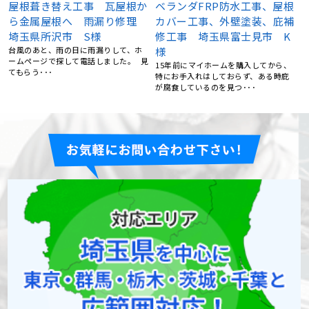
か
ベランダFRP防水工事、屋根
屋根塗装、棟鈑金交換、外壁
理
カバー工事、外壁塗装、庇補
塗装 埼玉県日高市 N様
修工事 埼玉県富士見市 K
5社くらい提案を聞きましたが、屋根修
理センターさんが一番丁寧にご対応く
様
ださいました。 職人さ･･･
見
15年前にマイホームを購入してから、
特にお手入れはしておらず、ある時庇
が腐食しているのを見つ･･･